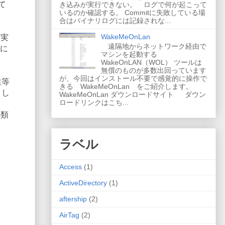
て
き込みが実行できない。 ログで何が起こって
いるのか確認する。 Commitに失敗している場
合はバイナリログには記録されな...
WakeMeOnLan
、実
遠隔地からネットワーク経由で
合に
マシンを起動する
WakeOnLAN（WOL） ツールは
無償のものが多数出回っています
が、今回はインストール不要で感覚的に操作で
性等
きる WakeMeOnLan をご紹介します。
まし
WakeMeOnLan ダウンロードサイト ダウン
ロードリンクはこち...
ル類
ラベル
Access
(1)
ActiveDirectory
(1)
aftership
(2)
AirTag
(2)