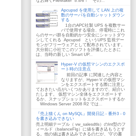
なお輝くFileMaker 5.5/6！ その...
Apcupsd を使用して LAN 上の複
数のサーバを自動シャットダウン
する
1台のAPC社製 UPS を複数サー
バで使用する場合、停電時にこれ
らのサーバ群を自動的かつ安全にシャットダウ
ンしてくれる Apcupsd というUPS 監視デー
モンがフリーウェアとして配布されています。
大分前に小社でこのソフトを評価したときに
は、当時の新しい Smart UP...
Hyper-V の仮想マシンのエクスポ
ート時の注意点
前回の記事 に関連した内容と
なりますが、Hyper-V の仮想マシ
ンをエクスポートする際に注意し
ておきたい点がいくつかありますので、紹介い
たします。 仮想マシン全体をエクスポートす
るか、スナップショットをエクスポートするか
Windows Server 2008 R2 では...
『売上猫くん on MySQL』開発日記 - 番外3 - 0
を書き込みできない
売上明細テーブル（ vw_salesdtls）のInt型のフ
ィールド（balanceFlg）に値を書き込もうとす
る。他の値は書き込みできるのだが、“0”の書