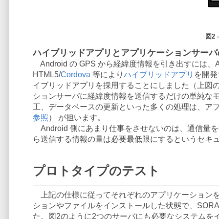
図2
ハイブリッドアプリとアプリケーションサーバ
Android の GPS から経緯度情報を引き出すには、A
HTML5/
Cordova
等により
ハイブリッドアプリ
を開発
イブリッドアプリを採用することにしました（上図の tpcg
ションサーバに経緯度情報を送信するだけの単純なモノです
工、データベースの更新といった多くの処理は、アプリケーションサ
参照
） が担います。
Android 側にあまり仕事をさせないのは、通信
ら送信する情報の量は必要最低限にするというセキ
プロトタイプのテスト
上記の仕様に従ってそれぞれのアプリケーションを作成
ションやファイルをインストールした状態で、SORAC
た。図2のように2つのサーバにも必要なシステムを