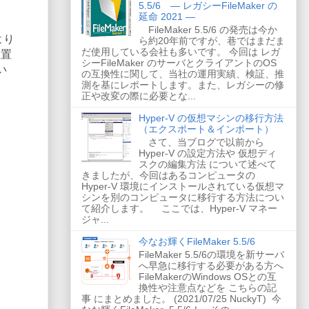
5.5/6 ― レガシーFileMaker の
延命 2021 ―
FileMaker 5.5/6 の発売は今か
より
ら約20年前ですが、巷ではまだま
だ使用している会社も多いです。 今回は レガ
位置
シーFileMaker のサーバとクライアントのOS
い
の互換性に関して、当社の運用実績、検証、推
測を基にレポートします。また、レガシーの修
正や改変の際に必要とな...
Hyper-V の仮想マシンの移行方法
（エクスポート＆インポート）
さて、当ブログで以前から
Hyper-V の設定方法や 仮想ディ
スクの編集方法 について述べて
きましたが、今回はあるコンピュータの
Hyper-V 環境にインストールされている仮想マ
シンを別のコンピュータに移行する方法につい
て紹介します。 ここでは、Hyper-V マネー
ジャ...
今なお輝くFileMaker 5.5/6
FileMaker 5.5/6の環境を新サーバ
へ早急に移行する必要がある方へ
FileMakerのWindows OSとの互
換性や注意点などを こちらの記
事 にまとめました。 (2021/07/25 NuckyT) 今