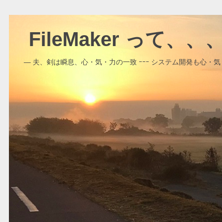
FileMaker って、
― 夫、剣は瞬息、心・気・力の一致 ｰｰｰ システム開発も心・気