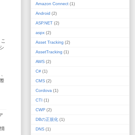
Amazon Connect
(1)
Android
(2)
ASP.NET
(2)
aspx
(2)
とこ
Asset Tracking
(2)
シ
AssetTracking
(1)
AWS
(2)
C#
(1)
と、
際
CMS
(2)
Cordova
(1)
CTI
(1)
CWP
(2)
ア
DBの正規化
(1)
所情
DNS
(1)