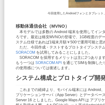
今回使用したAndroidフォンとタブレット、
移動体通信会社（MVNO）
本モデルでは多数の Android 端末を使用して
ろです。最近は格安MVNOの登場で、1GB程度のデ
ステム仕様であれば1端末月額￥500で運用可能と思
ただ、今回作成・テストするプロトタイプシステムで
SORACOM
を試用してみることにしました。
SORACOM を採用するメリットは主に2つあり
もう一つは
SORACOM API
を通じてSIMを制御した
の使用感については後述します。
システム構成とプロトタイプ開
これまでの経緯より、モバイル端末には Android
プリケーションサーバ（App Server）とデータベースについては
Server 16 としました。Google Maps API 