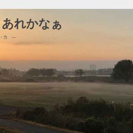
、、あれかなぁ
・力 ―