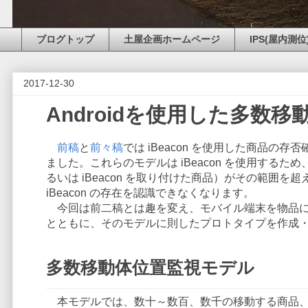
ブログトップ
土屋企画ホームページ
IPS(屋内測位
2017-12-30
Androidを使用した多数
前稿
と
前々稿
では iBeacon を使用した商品
ました。これらのモデルは iBeacon を使用するため
るいは iBeacon を取り付けた商品）がその範囲
iBeacon の存在を認識できなくなります。
今回は前二稿とは趣を変え、モバイル端末を物品に
とともに、そのモデルに則したプロトタイプを作成
多数移動体位置監視モデル
本モデルでは、数十～数百、数千の移動する商品、