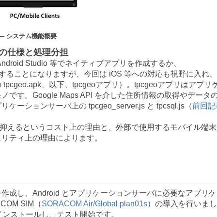
 ― システム機能概要
の仕様と処理分担
ndroid Studio 等でネイティブアプリを作成するか、
することになりますが、今回は iOS 等への対応も視野に入れ
eo.apk、以下、tpcgeoアプリ）。tpcgeoアプリはアプリ
。Google Maps API を介した住所情報の取得やデータ
ーバ上の tpcgeo_server.js と tpcsql.js（
前回記
量を抑えるというコスト上の理由と、外部で使用するモバイル端末
ュリティ上の理由によります。
し、Android とアプリケーションサーバに必要なアプリケ
OM SIM（
SORACOM Air/Global plan01s
）の導入を行いまし
インストールし、テスト開始です。