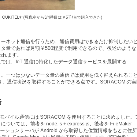
OUKITEL社(写真左から3/4番目は￥5千/台で購入できた)
インターネット通信を行うため、通信費用はできるだけ抑制したい
ータ量であれば月額￥500程度で利用できるので、後述のような
われます。
は、IoT 通信に特化したデータ通信サービスを展開する
ます。一つは少ないデータ量の通信では費用を低く抑えられるこ
り、通信状況を取得することができる点です。SORACOM の実
発
、モバイル通信には SORACOM を使用することに決めました。
、前者を node.js + express.js、後者を FileMaker
は アプリケーションサーバが Android から取得した位置情報をもとに住