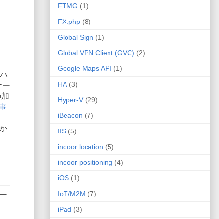
FTMG
(1)
FX.php
(8)
Global Sign
(1)
Global VPN Client (GVC)
(2)
Google Maps API
(1)
、ハ
HA
(3)
ケー
の加
Hyper-V
(29)
事
iBeacon
(7)
か
IIS
(5)
indoor location
(5)
indoor positioning
(4)
iOS
(1)
IoT/M2M
(7)
ー
iPad
(3)