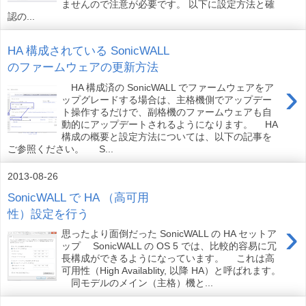
ませんので注意が必要です。 以下に設定方法と確
認の...
HA 構成されている SonicWALL
のファームウェアの更新方法
›
HA 構成済の SonicWALL でファームウェアをア
ップグレードする場合は、主格機側でアップデー
ト操作するだけで、副格機のファームウェアも自
動的にアップデートされるようになります。 HA
構成の概要と設定方法については、以下の記事を
ご参照ください。 S...
2013-08-26
SonicWALL で HA （高可用
性）設定を行う
›
思ったより面倒だった SonicWALL の HA セットア
ップ SonicWALL の OS 5 では、比較的容易に冗
長構成ができるようになっています。 これは高
可用性（High Availablity, 以降 HA）と呼ばれます。
同モデルのメイン（主格）機と...