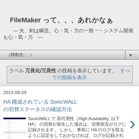
FileMaker って、、、あれかなぁ
― 夫、剣は瞬息、心・気・力の一致 ｰｰｰ システム開発
も心・気・力 ―
▼
ラベル
冗長化/冗長性
の投稿を表示しています。
すべ
ての投稿を表示
2013-08-29
HA 構成されている SonicWALL
の切替ステータスの確認方法
›
SonicWALL で 高可用性（High Availability, 以下
HA） の切替が発生した場合は、切替状況がログに
記録されます。 しかし、事前に HA のログを取る
ように設定をしておかなければ、ログが記録され