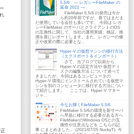
5.5/6 ― レガシーFileMaker の
延命 2021 ―
ー
FileMaker 5.5/6 の発売は今か
れ
ら約20年前ですが、巷ではまだま
だ使用している会社も多いです。 今回は レガ
シーFileMaker のサーバとクライアントのOS
の互換性に関して、当社の運用実績、検証、推
測を基にレポートします。また、レガシーの修
正や改変の際に必要とな...
Hyper-V の仮想マシンの移行方法
（エクスポート＆インポート）
さて、当ブログで以前から
Hyper-V の設定方法や 仮想ディ
スクの編集方法 について述べて
きましたが、今回はあるコンピュータの
Hyper-V 環境にインストールされている仮想マ
シンを別のコンピュータに移行する方法につい
て紹介します。 ここでは、Hyper-V マネー
ジャ...
今なお輝くFileMaker 5.5/6
FileMaker 5.5/6の環境を新サーバ
へ早急に移行する必要がある方へ
FileMakerのWindows OSとの互
換性や注意点などを こちらの記
事 にまとめました。 (2021/07/25 NuckyT) 今
で正