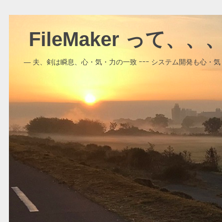
FileMaker って、
― 夫、剣は瞬息、心・気・力の一致 ｰｰｰ システム開発も心・気