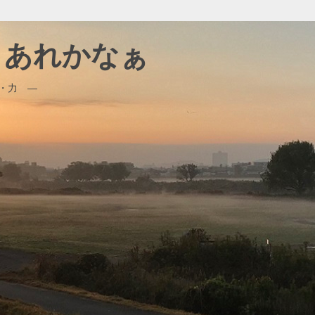
、、あれかなぁ
・力 ―