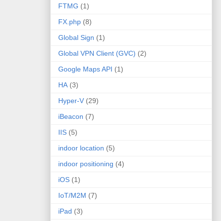
FTMG
(1)
FX.php
(8)
Global Sign
(1)
Global VPN Client (GVC)
(2)
Google Maps API
(1)
HA
(3)
Hyper-V
(29)
iBeacon
(7)
IIS
(5)
indoor location
(5)
indoor positioning
(4)
iOS
(1)
IoT/M2M
(7)
iPad
(3)