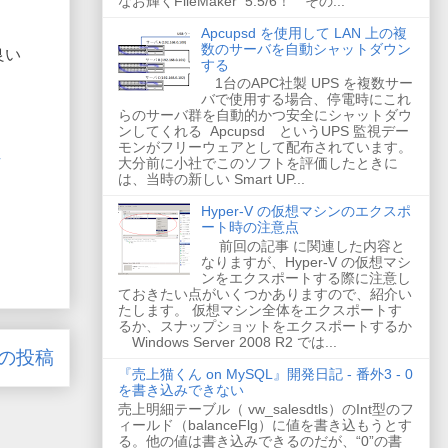
なお輝くFileMaker 5.5/6！ その...
Apcupsd を使用して LAN 上の複
数のサーバを自動シャットダウン
良い
する
1台のAPC社製 UPS を複数サー
バで使用する場合、停電時にこれ
らのサーバ群を自動的かつ安全にシャットダウ
ンしてくれる Apcupsd というUPS 監視デー
モンがフリーウェアとして配布されています。
大分前に小社でこのソフトを評価したときに
は、当時の新しい Smart UP...
Hyper-V の仮想マシンのエクスポ
ート時の注意点
前回の記事 に関連した内容と
なりますが、Hyper-V の仮想マシ
ンをエクスポートする際に注意し
ておきたい点がいくつかありますので、紹介い
たします。 仮想マシン全体をエクスポートす
るか、スナップショットをエクスポートするか
Windows Server 2008 R2 では...
の投稿
『売上猫くん on MySQL』開発日記 - 番外3 - 0
を書き込みできない
売上明細テーブル（ vw_salesdtls）のInt型のフ
ィールド（balanceFlg）に値を書き込もうとす
る。他の値は書き込みできるのだが、“0”の書