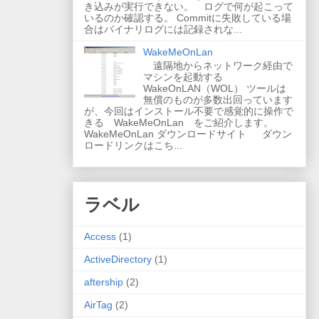
き込みが実行できない。 ログで何が起こって
いるのか確認する。 Commitに失敗している場
合はバイナリログには記録されな...
WakeMeOnLan
遠隔地からネットワーク経由で
マシンを起動する
WakeOnLAN（WOL） ツールは
無償のものが多数出回っています
が、今回はインストール不要で感覚的に操作で
きる WakeMeOnLan をご紹介します。
WakeMeOnLan ダウンロードサイト ダウン
ロードリンクはこち...
ラベル
Access
(1)
ActiveDirectory
(1)
aftership
(2)
AirTag
(2)