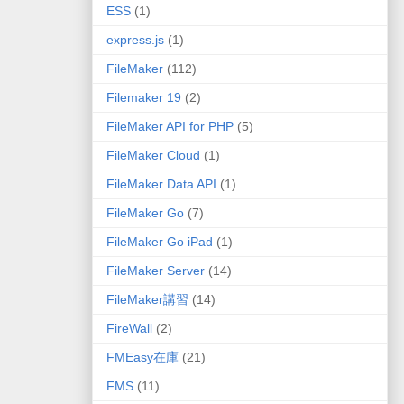
ESS
(1)
express.js
(1)
FileMaker
(112)
Filemaker 19
(2)
FileMaker API for PHP
(5)
FileMaker Cloud
(1)
FileMaker Data API
(1)
FileMaker Go
(7)
FileMaker Go iPad
(1)
FileMaker Server
(14)
FileMaker講習
(14)
FireWall
(2)
FMEasy在庫
(21)
FMS
(11)