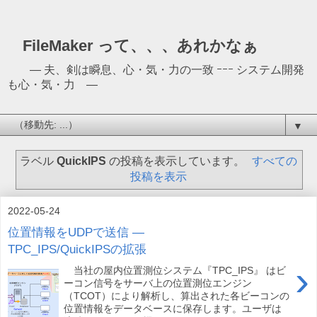
FileMaker って、、、あれかなぁ
― 夫、剣は瞬息、心・気・力の一致 ｰｰｰ システム開発
も心・気・力 ―
▼
ラベル
QuickIPS
の投稿を表示しています。
すべての
投稿を表示
2022-05-24
位置情報をUDPで送信 ―
TPC_IPS/QuickIPSの拡張
›
当社の屋内位置測位システム『TPC_IPS』 はビ
ーコン信号をサーバ上の位置測位エンジン
（TCOT）により解析し、算出された各ビーコンの
位置情報をデータベースに保存します。ユーザは