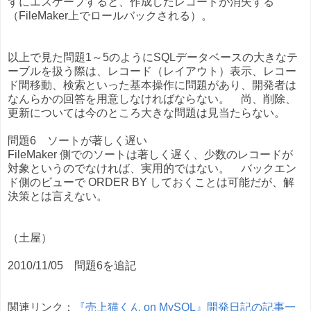
ずにエスケープすると、作成したレコードが消失する
（FileMaker上でロールバックされる）。
以上で見た問題1～5のようにSQLデータベースの大きなテ
ーブルを扱う際は、レコード（レイアウト）表示、レコー
ド間移動、検索といった基本操作に問題があり、開発者は
なんらかの回答を用意しなければならない。 尚、削除、
更新については今のところ大きな問題は見当たらない。
問題6 ソートが著しく遅い
FileMaker 側でのソートは著しく遅く、少数のレコードが
対象というのでなければ、実用的ではない。 バックエン
ド側のビューで ORDER BY しておくことは可能だが、解
決策とは言えない。
（土屋）
2010/11/05 問題6を追記
関連リンク：
『売上猫くん on MySQL』開発日記の記事一