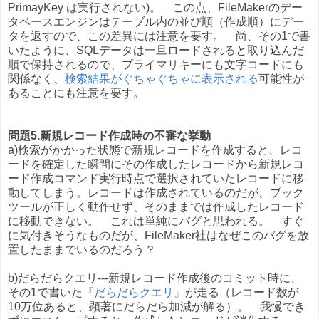
PrimayKey は実行されない)。 この点、FileMakerのデー
タベースエンジンはテーブル内の並び順（作成順）にデー
タを返すので、この差異には注意を要す。 尚、その1で書
いたように、SQLデータは一旦ロードされると取り込んだ
順で保持されるので、プライマリキーにも文字コードにも
関係なく、
検索結果がぐちゃぐちゃに表示される
可能性が
あることにも注意を要す。
問題5.新規レコード作成時の不審な挙動
a)検索がかかった状態で新規レコードを作成すると、レコ
ードを確定した瞬間にその作成したレコードから新規レコ
ード作成コマンド実行時点で選択されていたレコードに移
動してしまう。レコードは作成されているのだが、ブック
ツールが正しく動作せず、そのままでは作成したレコード
に移動できない。 これは単純にバグと思われる。 すぐ
に気付きそうなものだが、FileMaker社はなぜこのバグを放
置したままでいるのだろう？
b)だらだらクエリ---新規レコード作成後のコミット時に、
その1で書いた
『だらだらクエリ』
が走る（レコード数が
10万位あると、顕著にだらだら加減が解る）。 我慢でき