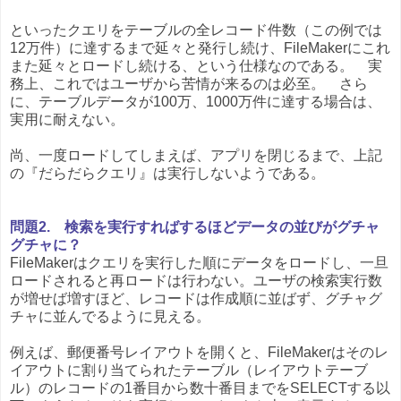
といったクエリをテーブルの全レコード件数（この例では
12万件）に達するまで延々と発行し続け、FileMakerにこれ
また延々とロードし続ける、という仕様なのである。 実
務上、これではユーザから苦情が来るのは必至。 さら
に、テーブルデータが100万、1000万件に達する場合は、
実用に耐えない。
尚、一度ロードしてしまえば、アプリを閉じるまで、上記
の『だらだらクエリ』は実行しないようである。
問題2. 検索を実行すればするほどデータの並びがグチャ
グチャに？
FileMakerはクエリを実行した順にデータをロードし、一旦
ロードされると再ロードは行わない。ユーザの検索実行数
が増せば増すほど、レコードは作成順に並ばず、グチャグ
チャに並んでるように見える。
例えば、郵便番号レイアウトを開くと、FileMakerはそのレ
イアウトに割り当てられたテーブル（レイアウトテーブ
ル）のレコードの1番目から数十番目までをSELECTする以