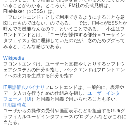
いることがわかる。ところが、FM社の公式見解は、
FileMaker（のESS）は、
「フロントエンド」として利用できるようにすることを意
図したものではない、のである。 では、FM社がESSとか
呼んでる機能なんなの？、ということである。 小生はフ
ロントエンドとは、「ユーザが操作する部分＝ユーザイン
タフェイス」位に理解していたのだが、念のためググって
みると、こんな感じである。
Wikipedia
フロントエンドは、ユーザーと直接やりとりするソフトウ
ェアシステムの部分を指し、バックエンドはフロントエン
ドへの出力を生成する部分を指す
IT用語辞典バイナリ
フロントエンド
は、一般的に、表示や
データ入力を行うための仕組みを指し、
ユーザーインター
フェース
（
UI
）と同義と同義で用いられることも多い。
IT用語時点
ユーザからの操作の受付や画面表示などを担当するGUI(グ
ラフィカルユーザインタフェース)プログラムなどがこれに
当たる。