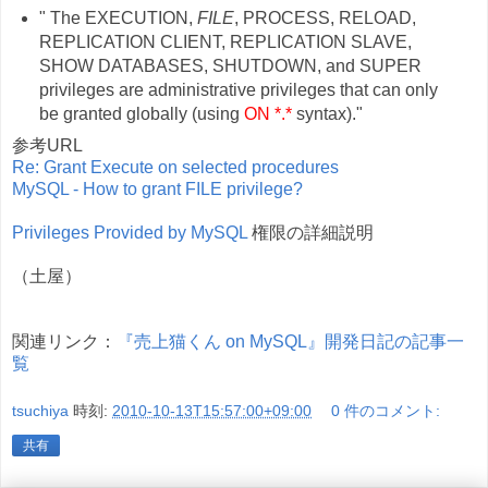
" The EXECUTION,
FILE
, PROCESS, RELOAD,
REPLICATION CLIENT, REPLICATION SLAVE,
SHOW DATABASES, SHUTDOWN, and SUPER
privileges are administrative privileges that can only
be granted globally (using
ON *.*
syntax)."
参考URL
Re: Grant Execute on selected procedures
MySQL - How to grant FILE privilege?
Privileges Provided by MySQL
権限の詳細説明
（土屋）
関連リンク：
『売上猫くん on MySQL』開発日記の記事一
覧
tsuchiya
時刻:
2010-10-13T15:57:00+09:00
0 件のコメント:
共有