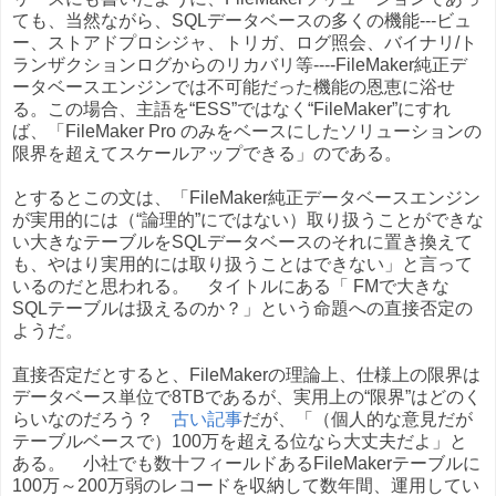
ても、当然ながら、SQLデータベースの多くの機能---ビュ
ー、ストアドプロシジャ、トリガ、ログ照会、バイナリ/ト
ランザクションログからのリカバリ等----FileMaker純正デ
ータベースエンジンでは不可能だった機能の恩恵に浴せ
る。この場合、主語を“ESS”ではなく“FileMaker”にすれ
ば、「FileMaker Pro のみをベースにしたソリューションの
限界を超えてスケールアップできる」のである。
とするとこの文は、「FileMaker純正データベースエンジン
が実用的には（“論理的”にではない）取り扱うことができな
い大きなテーブルをSQLデータベースのそれに置き換えて
も、やはり実用的には取り扱うことはできない」と言って
いるのだと思われる。 タイトルにある「 FMで大きな
SQLテーブルは扱えるのか？」という命題への直接否定の
ようだ。
直接否定だとすると、FileMakerの理論上、仕様上の限界は
データベース単位で8TBであるが、実用上の“限界”はどのく
らいなのだろう？
古い記事
だが、「（個人的な意見だが
テーブルベースで）100万を超える位なら大丈夫だよ」と
ある。 小社でも数十フィールドあるFileMakerテーブルに
100万～200万弱のレコードを収納して数年間、運用してい