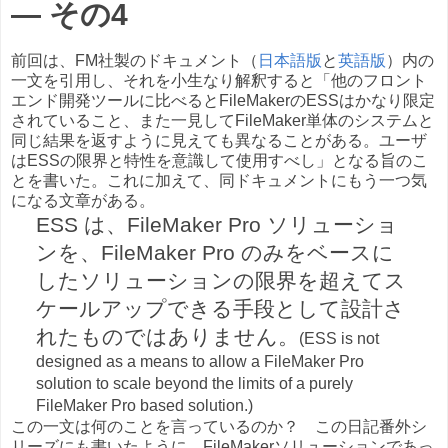
― その4
前回は、FM社製のドキュメント（
日本語版
と
英語版
）内の
一文を引用し、それを小生なり解釈すると「他のフロント
エンド開発ツールに比べるとFileMakerのESSはかなり限定
されていること、また一見してFileMaker単体のシステムと
同じ結果を返すように見えても異なることがある。ユーザ
はESSの限界と特性を意識して使用すべし」となる旨のこ
とを書いた。これに加えて、同ドキュメントにもう一つ気
になる文章がある。
ESS は、FileMaker Pro ソリューショ
ンを、FileMaker Pro のみをベースに
したソリューションの限界を超えてス
ケールアップできる手段として設計さ
れたものではありません。
(ESS is not
designed as a means to allow a FileMaker Pro
solution to scale beyond the limits of a purely
FileMaker Pro based solution.)
この一文は何のことを言っているのか？ この日記番外シ
リーズにも書いたように、FileMakerソリューションであっ