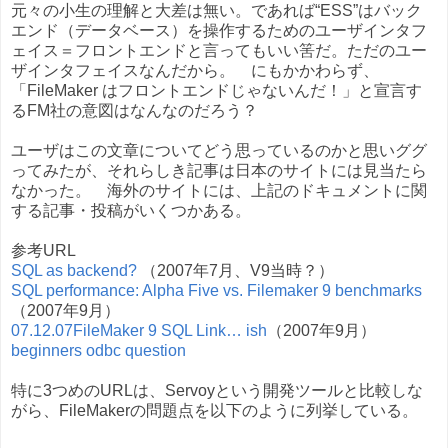
元々の小生の理解と大差は無い。であれば“ESS”はバック
エンド（データベース）を操作するためのユーザインタフ
ェイス＝フロントエンドと言ってもいい筈だ。ただのユー
ザインタフェイスなんだから。 にもかかわらず、
「FileMaker はフロントエンドじゃないんだ！」と宣言す
るFM社の意図はなんなのだろう？
ユーザはこの文章についてどう思っているのかと思いググ
ってみたが、それらしき記事は日本のサイトには見当たら
なかった。 海外のサイトには、上記のドキュメントに関
する記事・投稿がいくつかある。
参考URL
SQL as backend?
（2007年7月、V9当時？）
SQL performance: Alpha Five vs. Filemaker 9 benchmarks
（2007年9月）
07.12.07FileMaker 9 SQL Link… ish
（2007年9月）
beginners odbc question
特に3つめのURLは、Servoyという開発ツールと比較しな
がら、FileMakerの問題点を以下のように列挙している。