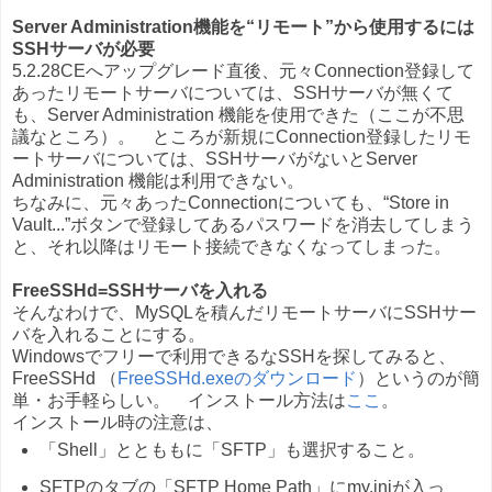
Server Administration機能を“リモート
”
から使用するには
SSHサーバが必要
5.2.28CEへアップグレード直後、元々Connection登録して
あったリモートサーバについては、SSHサーバが無くて
も、Server Administration 機能を使用できた（ここが不思
議なところ）。 ところが新規にConnection登録したリモ
ートサーバについては、SSHサーバがないとServer
Administration 機能は利用できない。
ちなみに、元々あったConnectionについても、“Store in
Vault...”ボタンで登録してあるパスワードを消去してしまう
と、それ以降はリモート接続できなくなってしまった。
FreeSSHd=SSHサーバ
を入れる
そんなわけで、MySQLを積んだリモートサーバにSSHサー
バを入れることにする。
Windowsでフリーで利用できるなSSHを探してみると、
FreeSSHd （
FreeSSHd.exeのダウンロード
）というのが簡
単・お手軽らしい。 インストール方法は
ここ
。
インストール時の注意は、
「Shell」ととももに「SFTP」も選択すること。
SFTPのタブの「SFTP Home Path」にmy.iniが入っ