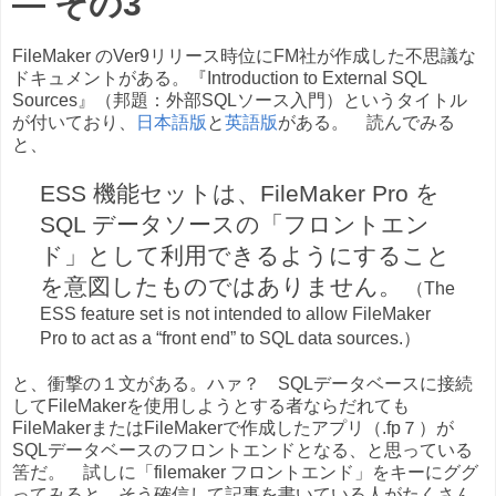
― その3
FileMaker のVer9リリース時位にFM社が作成した不思議な
ドキュメントがある。『Introduction to External SQL
Sources』（邦題：外部SQLソース入門）というタイトル
が付いており、
日本語版
と
英語版
がある。 読んでみる
と、
ESS 機能セットは、FileMaker Pro を
SQL データソースの「フロントエン
ド」として利用できるようにすること
を意図したものではありません。
（The
ESS feature set is not intended to allow FileMaker
Pro to act as a “front end” to SQL data sources.）
と、衝撃の１文がある。ハァ？ SQLデータベースに接続
してFileMakerを使用しようとする者ならだれても
FileMakerまたはFileMakerで作成したアプリ（.fp７）が
SQLデータベースのフロントエンドとなる、と思っている
筈だ。 試しに「filemaker フロントエンド」をキーにググ
ってみると、そう確信して記事を書いている人がたくさん