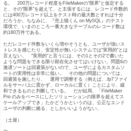
る。 200万レコード程度をFileMakerの“限界”と仮定する
と、その“限界”を超えて、と主張するには、レコード件数的
には400万レコード以上をテスト時の最大数とすれば十分
だろうか。ちなみに、『売上猫くん on MySQL』のテスト
環境で、いまのところ一番大きなテーブルのレコード数は
約180万件である。
ただレコード件数をいくら増やそうとも、ユーザが強いス
トレスを感じたり、安定性が無いシステムでは“実用的”とは
言えない。 “実用的”と言うには、その1とその2で書いた
ような問題をできる限り顕在化させてはいけない。問題6の
激遅ソートは回避策がないので、ユーザによるカスタムソ
ートの実用性は非常に低い。 その他の問題については、
回避策を施したり、 運用で調整する（例えば、.fp7ファイ
ルをサーバ上に置かず、ローカルに置く）ことにより、緩
和できるものと判断している。 だが結局、「FileMaker
Pro のみをベースにしたソリューションの限界を超えてス
ケールアップでき」たかどうかというのは、公正なエンド
ユーザの判断に拠る、としかいいようがない。
（土屋）