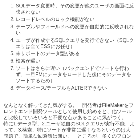
SQLデータ変更時、その変更が他のユーザの画面に反
映されない
レコードレベルのロック機能がない
テーブルやフィールドへの変更が自動的に反映されな
い
ユーザが作成するSQLクエリを発行できない（SQLク
エリは全てESSにお任せ）
未サポートのデータ型がある
検索が遅い
ソートはさらに遅い（バックエンドでソートを行わ
ず、一旦FMにデータをロードした後にそのデータを
ソートするため）
データベース/テーブルをALTERできない
なんとなく解ってきた気がする。 開発者はFileMakerをフ
ロントエンド開発ツールとして使用し始めると、他ツール
と比較していろいろと不便な点があることに気がつく。
特に1.データ型、2.ユーザ独自のSQLクエリが実行不能、よ
って、3.検索、特にソートが非常に遅くなるというのは大
問題で、簡単な回避策は無い。 ところが、多くのフロン