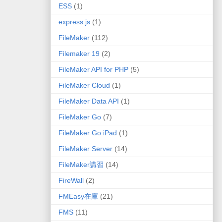
ESS
(1)
express.js
(1)
FileMaker
(112)
Filemaker 19
(2)
FileMaker API for PHP
(5)
FileMaker Cloud
(1)
FileMaker Data API
(1)
FileMaker Go
(7)
FileMaker Go iPad
(1)
FileMaker Server
(14)
FileMaker講習
(14)
FireWall
(2)
FMEasy在庫
(21)
FMS
(11)