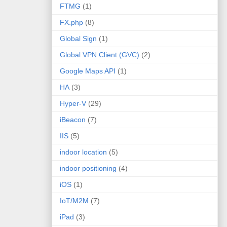
FTMG
(1)
FX.php
(8)
Global Sign
(1)
Global VPN Client (GVC)
(2)
Google Maps API
(1)
HA
(3)
Hyper-V
(29)
iBeacon
(7)
IIS
(5)
indoor location
(5)
indoor positioning
(4)
iOS
(1)
IoT/M2M
(7)
iPad
(3)