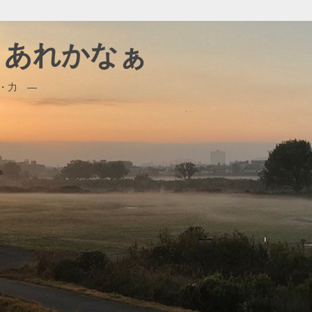
、、あれかなぁ
・力 ―