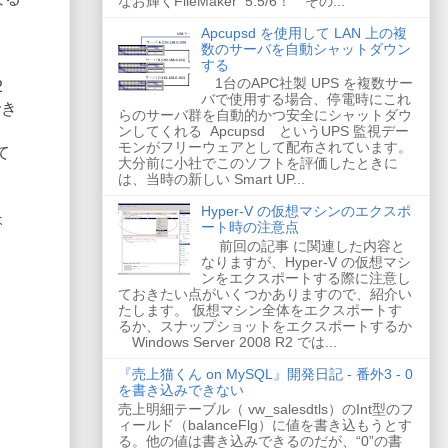
なお輝くFileMaker 5.5/6！ その...
Apcupsd を使用して LAN 上の複
数のサーバを自動シャットダウン
する
1台のAPC社製 UPS を複数サー
2
バで使用する場合、停電時にこれ
でき
らのサーバ群を自動的かつ安全にシャットダウ
ンしてくれる Apcupsd というUPS 監視デー
モンがフリーウェアとして配布されています。
て
大分前に小社でこのソフトを評価したときに
は、当時の新しい Smart UP...
Hyper-V の仮想マシンのエクスポ
ょ
ート時の注意点
前回の記事 に関連した内容と
なりますが、Hyper-V の仮想マシ
ンをエクスポートする際に注意し
ておきたい点がいくつかありますので、紹介い
たします。 仮想マシン全体をエクスポートす
るか、スナップショットをエクスポートするか
Windows Server 2008 R2 では...
『売上猫くん on MySQL』開発日記 - 番外3 - 0
を書き込みできない
売上明細テーブル（ vw_salesdtls）のInt型のフ
ィールド（balanceFlg）に値を書き込もうとす
る。他の値は書き込みできるのだが、“0”の書