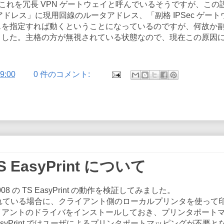
。これを冗長 VPN ゲートウェイと呼んでいるそうですが、この
アドレス」に現用回線のルータアドレス、「副格 IPSec ゲート
スを指定すれば動くということになっているのですが、何故か
ました。主格の方が無視されている状態なので、現在この原因
9:00
0 件のコメント:
TS EasyPrint について
08 の TS EasyPrint の動作を検証してみました。
確立されている場合に、クライアント側のローカルプリンタを使って
イアントのドライバをインストールしておき、プリンタポート
syPrint ではユーザによるプリンタポートマッピングが不要と