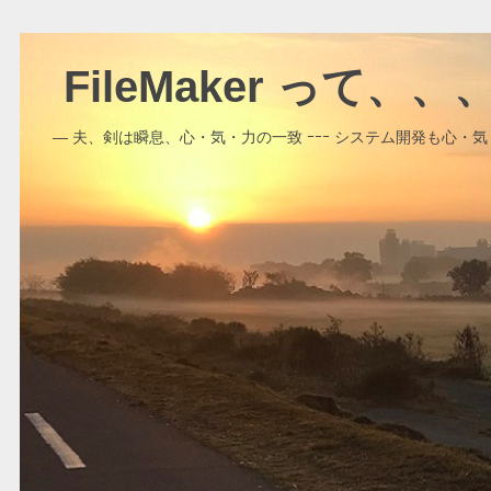
FileMaker って、
― 夫、剣は瞬息、心・気・力の一致 ｰｰｰ システム開発も心・気