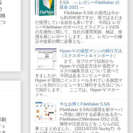
設
5.5/6 ― レガシーFileMaker の
延命 2021 ―
ウ
FileMaker 5.5/6 の発売は今か
副格
ら約20年前ですが、巷ではまだま
につ
だ使用している会社も多いです。 今回は レガ
シーFileMaker のサーバとクライアントのOS
の互換性に関して、当社の運用実績、検証、推
測を基にレポートします。また、レガシーの修
正や改変の際に必要とな...
Hyper-V の仮想マシンの移行方法
（エクスポート＆インポート）
さて、当ブログで以前から
Hyper-V の設定方法や 仮想ディ
スクの編集方法 について述べて
きましたが、今回はあるコンピュータの
Hyper-V 環境にインストールされている仮想マ
シンを別のコンピュータに移行する方法につい
て紹介します。 ここでは、Hyper-V マネー
ジャ...
今なお輝くFileMaker 5.5/6
FileMaker 5.5/6の環境を新サーバ
へ早急に移行する必要がある方へ
FileMakerのWindows OSとの互
印刷
換性や注意点などを こちらの記
マッ
事 にまとめました。 (2021/07/25 NuckyT) 今
なる