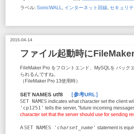
ラベル:
SonicWALL
,
インターネット回線
,
セキュリテ
2015-04-14
ファイル起動時にFileMak
FileMaker Pro をフロントエンド、MySQL
られるんですね。
（FileMaker Pro 13使用時）
SET NAMES utf8
［参考URL］
SET NAMES
indicates what character set the client w
'cp1251'
tells the server,
“
future incoming messages 
character set that the server should use for sending res
SET NAMES '
charset_name
'
A
statement is equiv