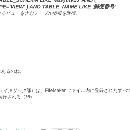
LE_SCHEMA LIKE 'easyinv15' AND (
PE='VIEW' ) AND TABLE_NAME LIKE '郵便番号'
用さているビューを含むテーブル情報を取得。
こにあるのね。
 （
イタリック
部）は、FileMaker ファイル内に登録されたすべ
行される（ｷﾘｯ