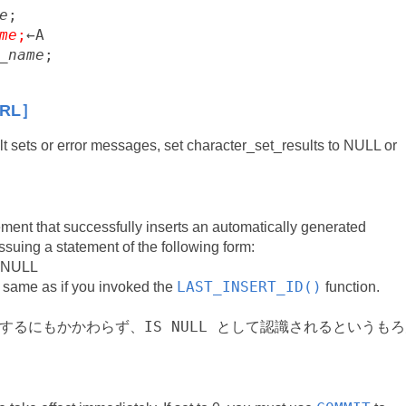
e
me
;
←A

_name
; 
RL］
ult sets or error messages, set character_set_results to NULL or
statement that successfully inserts an automatically generated
ssuing a statement of the following form:
 NULL
LAST_INSERT_ID()
he same as if you invoked the
function.
は存在するにもかかわらず、IS NULL として認識されるというも