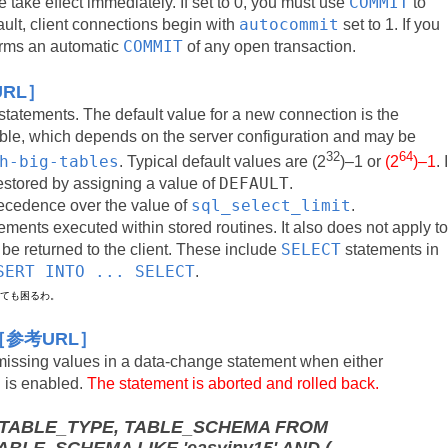
COMMIT
e take effect immediately. If set to 0, you must use
to
autocommit
ault, client connections begin with
set to 1. If you
COMMIT
rms an automatic
of any open transaction.
RL］
statements. The default value for a new connection is the
ble, which depends on the server configuration and may be
32
64
h-big-tables
. Typical default values are (2
)–1 or
(2
)–1
. I
DEFAULT
restored by assigning a value of
.
sql_select_limit
ecedence over the value of
.
ements executed within stored routines. It also does not apply to
SELECT
 be returned to the client. These include
statements in
SERT INTO ... SELECT
.
されても困るわ。
［参考URL］
or missing values in a data-change statement when either
S
is enabled.
The statement is aborted and rolled back.
 TABLE_TYPE, TABLE_SCHEMA FROM