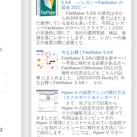
5.5/6 ― レガシーFileMaker の
延命 2021 ―
FileMaker 5.5/6 の発売は今か
ら約20年前ですが、巷ではまだま
だ使用している会社も多いです。 今回は レガ
シーFileMaker のサーバとクライアントのOS
の互換性に関して、当社の運用実績、検証、推
測を基にレポートします。また、レガシーの修
正や改変の際に必要とな...
れ
今なお輝くFileMaker 5.5/6
FileMaker 5.5/6の環境を新サーバ
へ早急に移行する必要がある方へ
FileMakerのWindows OSとの互
換性や注意点などを こちらの記
事 にまとめました。 (2021/07/25 NuckyT) 今
なお輝くFileMaker 5.5/6！ その...
Hyper-V の仮想マシンの移行方法
（エクスポート＆インポート）
さて、当ブログで以前から
Hyper-V の設定方法や 仮想ディ
スクの編集方法 について述べて
きましたが、今回はあるコンピュータの
Hyper-V 環境にインストールされている仮想マ
シンを別のコンピュータに移行する方法につい
は
て紹介します。 ここでは、Hyper-V マネー