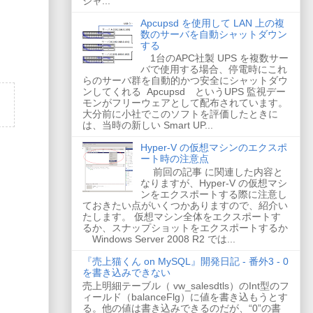
ジャ...
Apcupsd を使用して LAN 上の複
数のサーバを自動シャットダウン
する
1台のAPC社製 UPS を複数サー
バで使用する場合、停電時にこれ
らのサーバ群を自動的かつ安全にシャットダウ
ンしてくれる Apcupsd というUPS 監視デー
モンがフリーウェアとして配布されています。
大分前に小社でこのソフトを評価したときに
は、当時の新しい Smart UP...
Hyper-V の仮想マシンのエクスポ
ート時の注意点
前回の記事 に関連した内容と
なりますが、Hyper-V の仮想マシ
ンをエクスポートする際に注意し
ておきたい点がいくつかありますので、紹介い
たします。 仮想マシン全体をエクスポートす
るか、スナップショットをエクスポートするか
Windows Server 2008 R2 では...
『売上猫くん on MySQL』開発日記 - 番外3 - 0
を書き込みできない
売上明細テーブル（ vw_salesdtls）のInt型のフ
ィールド（balanceFlg）に値を書き込もうとす
る。他の値は書き込みできるのだが、“0”の書