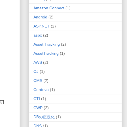
Amazon Connect
(1)
Android
(2)
ASP.NET
(2)
aspx
(2)
Asset Tracking
(2)
AssetTracking
(1)
AWS
(2)
C#
(1)
CMS
(2)
Cordova
(1)
CTI
(1)
ろ刃
CWP
(2)
DBの正規化
(1)
DNS
(1)