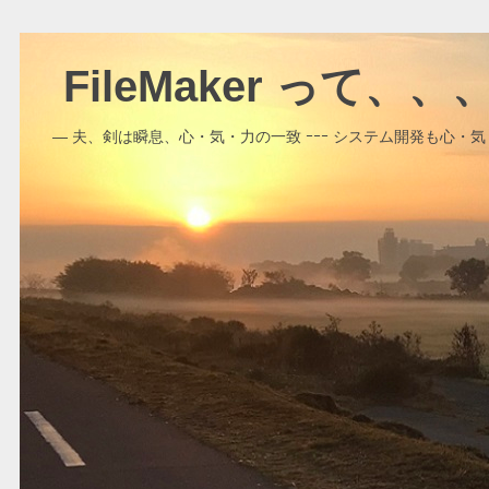
FileMaker って、
― 夫、剣は瞬息、心・気・力の一致 ｰｰｰ システム開発も心・気