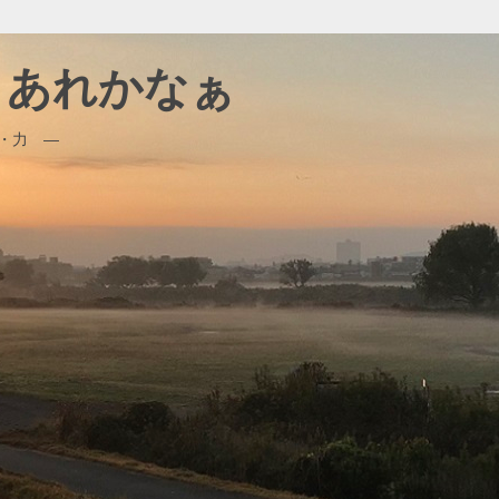
、、あれかなぁ
・力 ―