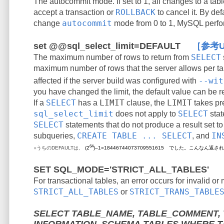
The autocommit mode. If set to 1, all changes to a tabl
ROLLBACK
accept a transaction or
to cancel it. By def
autocommit
change
mode from 0 to 1, MySQL perfo
set @@sql_select_limit=DEFAULT
［参考U
SELECT
The maximum number of rows to return from
maximum number of rows that the server allows per ta
--wit
affected if the server build was configured with
you have changed the limit, the default value can be 
SELECT
LIMIT
LIMIT
If a
has a
clause, the
takes pr
sql_select_limit
SELECT
does not apply to
stat
SELECT
statements that do not produce a result set to
CREATE TABLE ... SELECT
IN
subqueries,
, and
64
※うちのDEFAULTは、
(2
)–1=18446744073709551615 でした。こんなん返
SET SQL_MODE='STRICT_ALL_TABLES'
For transactional tables, an error occurs for invalid 
STRICT_ALL_TABLES
STRICT_TRANS_TABLE
or
SELECT TABLE_NAME, TABLE_COMMENT,