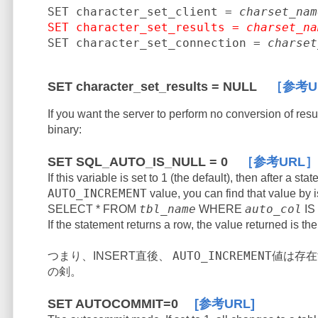
SET character_set_client = 
charset_nam
SET character_set_results = 
charset_na
SET character_set_connection = 
charset
SET character_set_results = NULL
［参考U
If you want the server to perform no conversion of res
binary:
SET SQL_AUTO_IS_NULL = 0
［参考URL］
If this variable is set to 1 (the default), then after a 
AUTO_INCREMENT
value, you can find that value by i
tbl_name
auto_col
SELECT * FROM
WHERE
IS
If the statement returns a row, the value returned is t
AUTO_INCREMENT値
つまり、INSERT直後、
の剣。
SET AUTOCOMMIT=0
[参考URL]