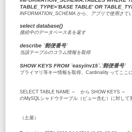
INFORMATION_SCHEMA.TABLES WHERE TAB
TABLE_TYPE='BASE TABLE' OR TABLE_TY
INFORMATION_SCHEMA から、アプリで使
select database()
接続中のデータベース名を返す
describe `郵便番号`
当該テーブルのコラム情報を取得
SHOW KEYS FROM `easyinv15`.`郵便番号`
プライマリ等キー情報を取得、Cardinality ってこ
SELECT TABLE NAME ～ から SHOW KEYS ～
のMySQLシャドウテーブル（ビュー含む）に対して実
（土屋）