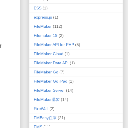
ESS
(1)
express.js
(1)
FileMaker
(112)
Filemaker 19
(2)
FileMaker API for PHP
(5)
f
FileMaker Cloud
(1)
FileMaker Data API
(1)
FileMaker Go
(7)
FileMaker Go iPad
(1)
FileMaker Server
(14)
FileMaker講習
(14)
FireWall
(2)
FMEasy在庫
(21)
FMS
(11)