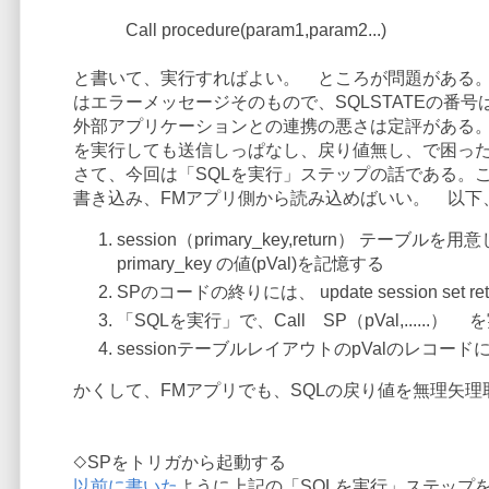
Call procedure(param1,param2...)
と書いて、実行すればよい。 ところが問題がある。
はエラーメッセージそのもので、SQLSTATEの番号は
外部アプリケーションとの連携の悪さは定評がある。
を実行しても送信しっぱなし、戻り値無し、で困っ
さて、今回は「SQLを実行」ステップの話である。
書き込み、FMアプリ側から読み込めばいい。 以下
session（primary_key,return） テ
primary_key の値(pVal)を記憶する
SPのコードの終りには、 update session set re
「SQLを実行」で、Call SP（pVal,......）
sessionテーブルレイアウトのpValのレコードに
かくして、FMアプリでも、SQLの戻り値を無理矢理
◇SPをトリガから起動する
以前に書いた
ように上記の「SQLを実行」ステップ