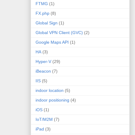
FTMG
(1)
FX.php
(8)
Global Sign
(1)
Global VPN Client (GVC)
(2)
Google Maps API
(1)
HA
(3)
Hyper-V
(29)
iBeacon
(7)
IIS
(5)
indoor location
(5)
indoor positioning
(4)
iOS
(1)
IoT/M2M
(7)
iPad
(3)