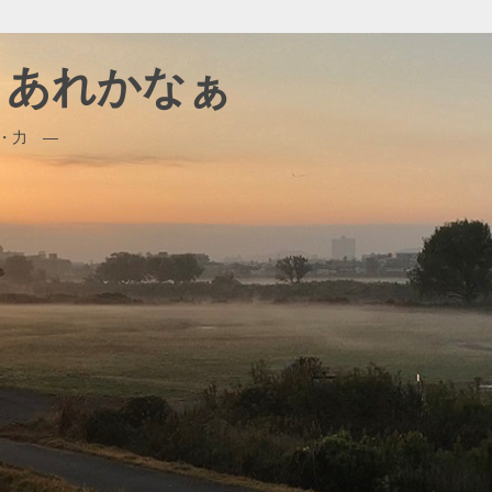
、、あれかなぁ
・力 ―