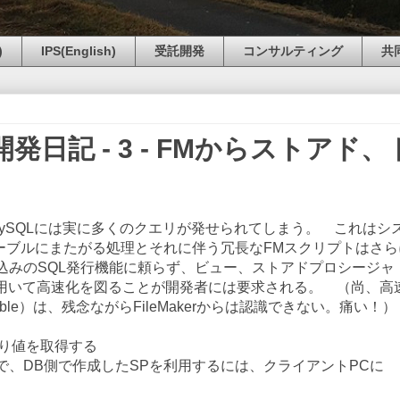
)
IPS(English)
受託開発
コンサルティング
共
開発日記 - 3 - FMからストアド、
からMySQLには実に多くのクエリが発せられてしまう。 これはシ
ーブルにまたがる処理とそれに伴う冗長なFMスクリプトはさら
込みのSQL発行機能に頼らず、ビュー、ストアドプロシージャ
用いて高速化を図ることが開発者には要求される。 （尚、高
 table）は、残念ながらFileMakerからは認識できない。痛い！）
戻り値を取得する
で、DB側で作成したSPを利用するには、クライアントPCに