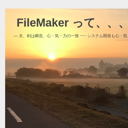
FileMaker って、
― 夫、剣は瞬息、心・気・力の一致 ｰｰｰ システム開発も心・気