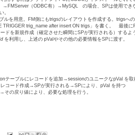
FMServer（ODBC有）→MySQL の場合、SPは使用でき
い。
ーブルを用意。FM側にもtrigsのレイアウトを作成する。trigsへの
GER trig_name after insert ON trigs」を書く。 最後に
レコードを新規作成（確定させた瞬間にSPが実行される）するよ
ld
を利用し、上述の pValやその他の必要情報をSPに渡す。
nテーブルにレコードを追加→sessionのユニークなpVal を取
レコード作成→SPが実行される→SPにより、pVal を持つ
り値が返る→その戻り値により、必要な処理を行う。