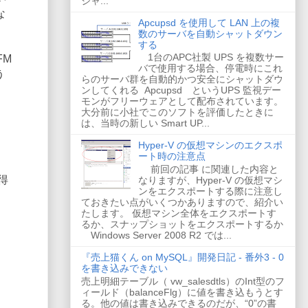
ジャ...
な
Apcupsd を使用して LAN 上の複
数のサーバを自動シャットダウン
する
1台のAPC社製 UPS を複数サー
FM
バで使用する場合、停電時にこれ
う
らのサーバ群を自動的かつ安全にシャットダウ
ンしてくれる Apcupsd というUPS 監視デー
モンがフリーウェアとして配布されています。
大分前に小社でこのソフトを評価したときに
は、当時の新しい Smart UP...
Hyper-V の仮想マシンのエクスポ
ート時の注意点
前回の記事 に関連した内容と
得
なりますが、Hyper-V の仮想マシ
ンをエクスポートする際に注意し
ておきたい点がいくつかありますので、紹介い
たします。 仮想マシン全体をエクスポートす
るか、スナップショットをエクスポートするか
Windows Server 2008 R2 では...
『売上猫くん on MySQL』開発日記 - 番外3 - 0
を書き込みできない
売上明細テーブル（ vw_salesdtls）のInt型のフ
ィールド（balanceFlg）に値を書き込もうとす
る。他の値は書き込みできるのだが、“0”の書