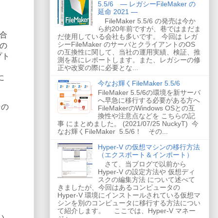
5.5/6 ― レガシーFileMaker の
延命 2021 ―
FileMaker 5.5/6 の発売は今か
ら約20年前ですが、巷ではまだま
合
だ使用している会社も多いです。 今回は レガ
シーFileMaker のサーバとクライアントのOS
）の
の互換性に関して、当社の運用実績、検証、推
プト
測を基にレポートします。また、レガシーの修
正や改変の際に必要とな...
に
今なお輝くFileMaker 5.5/6
FileMaker 5.5/6の環境を新サーバ
へ早急に移行する必要がある方へ
その
FileMakerのWindows OSとの互
換性や注意点などを こちらの記
事 にまとめました。 (2021/07/25 NuckyT) 今
なお輝くFileMaker 5.5/6！ その...
Hyper-V の仮想マシンの移行方法
（エクスポート＆インポート）
さて、当ブログで以前から
Hyper-V の設定方法や 仮想ディ
スクの編集方法 について述べて
きましたが、今回はあるコンピュータの
Hyper-V 環境にインストールされている仮想マ
シンを別のコンピュータに移行する方法につい
て紹介します。 ここでは、Hyper-V マネー
い