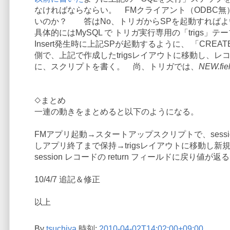
なければならならい。 FMクライアント（ODBC無）→
いのか？ 答はNo、トリガからSPを起動すればよ
具体的にはMySQL で トリガ実行専用の「trigs」テ
Insert発生時に上記SPが起動するように、 「CREATE TRIG
側で、上記で作成したtrigsレイアウトに移動し、
に、スクリプトを書く。 尚、トリガでは、
NEW.fie
◇まとめ
一連の動きをまとめると以下のようになる。
FMアプリ起動→スタートアップスクリプトで、sessio
しアプリ終了まで保持→trigsレイアウトに移動し新規
session レコードの return フィールドに戻
10/4/7 追記＆修正
以上
By
tsuchiya
時刻:
2010-04-02T14:02:00+09:00