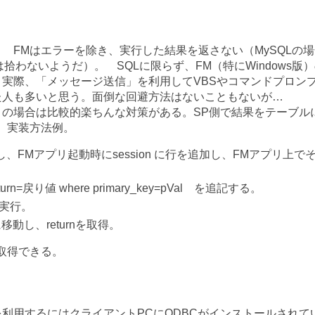
 FMはエラーを除き、実行した結果を返さない（MySQLの場
拾わないようだ）。 SQLに限らず、FM（特にWindows版
実際、「メッセージ送信」を利用してVBSやコマンドプロン
た人も多いと思う。面倒な回避方法はないこともないが…
この場合は比較的楽ちんな対策がある。SP側で結果をテーブル
、実装方法例。
ーブルを用意し、FMアプリ起動時にsession に行を追加し、FMアプリ上で
turn=戻り値 where primary_key=pVal を追記する。
 を実行。
移動し、returnを取得。
取得できる。
を利用するにはクライアントPCにODBCがインストールされて