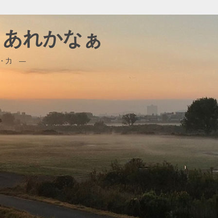
、、あれかなぁ
・力 ―