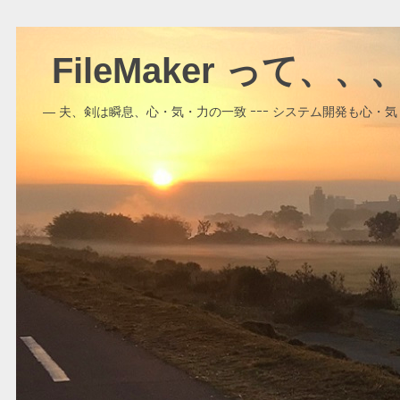
FileMaker って、
― 夫、剣は瞬息、心・気・力の一致 ｰｰｰ システム開発も心・気