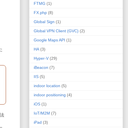
FTMG
(1)
FX.php
(8)
Global Sign
(1)
Global VPN Client (GVC)
(2)
Google Maps API
(1)
た
HA
(3)
Hyper-V
(29)
iBeacon
(7)
IIS
(5)
indoor location
(5)
indoor positioning
(4)
iOS
(1)
IoT/M2M
(7)
方法
iPad
(3)