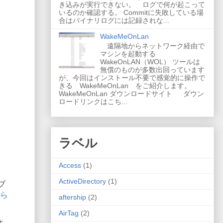
き込みが実行できない。 ログで何が起こって
いるのか確認する。 Commitに失敗している場
合はバイナリログには記録されな...
WakeMeOnLan
遠隔地からネットワーク経由で
マシンを起動する
WakeOnLAN（WOL） ツールは
無償のものが多数出回っています
が、今回はインストール不要で感覚的に操作で
きる WakeMeOnLan をご紹介します。
WakeMeOnLan ダウンロードサイト ダウン
ロードリンクはこち...
ラベル
Access
(1)
ActiveDirectory
(1)
ブ
ら
aftership
(2)
AirTag
(2)
キ