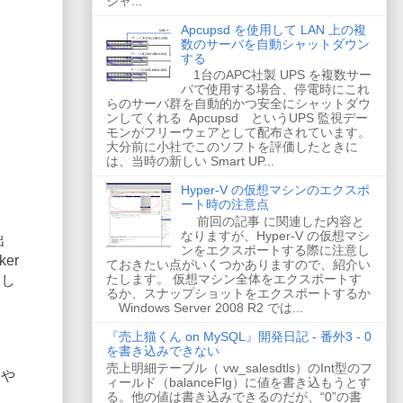
ジャ...
Apcupsd を使用して LAN 上の複
数のサーバを自動シャットダウン
する
1台のAPC社製 UPS を複数サー
バで使用する場合、停電時にこれ
らのサーバ群を自動的かつ安全にシャットダウ
ンしてくれる Apcupsd というUPS 監視デー
モンがフリーウェアとして配布されています。
大分前に小社でこのソフトを評価したときに
は、当時の新しい Smart UP...
Hyper-V の仮想マシンのエクスポ
ート時の注意点
前回の記事 に関連した内容と
なりますが、Hyper-V の仮想マシ
出
ンをエクスポートする際に注意し
er
ておきたい点がいくつかありますので、紹介い
たします。 仮想マシン全体をエクスポートす
まし
るか、スナップショットをエクスポートするか
Windows Server 2008 R2 では...
『売上猫くん on MySQL』開発日記 - 番外3 - 0
を書き込みできない
売上明細テーブル（ vw_salesdtls）のInt型のフ
」や
ィールド（balanceFlg）に値を書き込もうとす
る。他の値は書き込みできるのだが、“0”の書