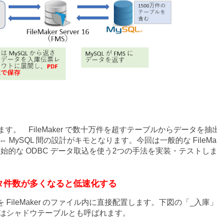
す。 FileMaker で数十万件を超すテーブルからデータを抽
 MySQL 間の設計がキモとなります。今回は一般的な FileMak
手法 と、原始的な ODBC データ取込を使う2つの手法を実装・テストし
タ件数が多くなると低速化する
を FileMaker のファイル内に直接配置します。下図の「_入庫
らはシャドウテーブルとも呼ばれます。