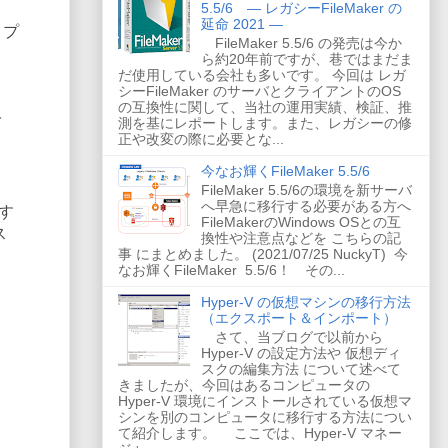
5.5/6 ― レガシーFileMaker の
延命 2021 ―
リプ
FileMaker 5.5/6 の発売は今か
ら約20年前ですが、巷ではまだま
だ使用している会社も多いです。 今回は レガ
シーFileMaker のサーバとクライアントのOS
の互換性に関して、当社の運用実績、検証、推
で
測を基にレポートします。また、レガシーの修
正や改変の際に必要とな...
今なお輝くFileMaker 5.5/6
FileMaker 5.5/6の環境を新サーバ
へ早急に移行する必要がある方へ
す
FileMakerのWindows OSとの互
ス
換性や注意点などを こちらの記
事 にまとめました。 (2021/07/25 NuckyT) 今
なお輝くFileMaker 5.5/6！ その...
Hyper-V の仮想マシンの移行方法
（エクスポート＆インポート）
さて、当ブログで以前から
Hyper-V の設定方法や 仮想ディ
スクの編集方法 について述べて
きましたが、今回はあるコンピュータの
Hyper-V 環境にインストールされている仮想マ
シンを別のコンピュータに移行する方法につい
て紹介します。 ここでは、Hyper-V マネー