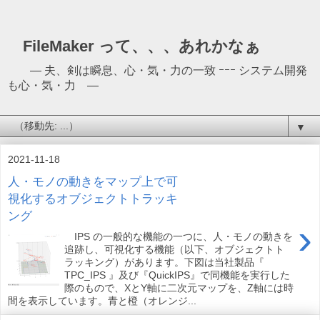
FileMaker って、、、あれかなぁ
― 夫、剣は瞬息、心・気・力の一致 ｰｰｰ システム開発
も心・気・力 ―
▼
2021-11-18
人・モノの動きをマップ上で可
視化するオブジェクトトラッキ
ング
›
IPS の一般的な機能の一つに、人・モノの動きを
追跡し、可視化する機能（以下、オブジェクトト
ラッキング）があります。下図は当社製品『
TPC_IPS 』及び『QuickIPS』で同機能を実行した
際のもので、XとY軸に二次元マップを、Z軸には時
間を表示しています。青と橙（オレンジ...